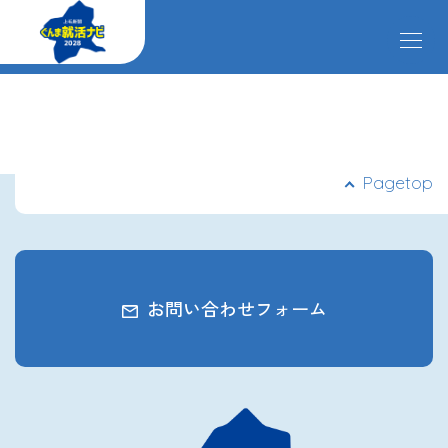
メ
ニ
ュ
ー
掲載企業
を
開
閉
す
イベント
Pagetop
る
インターンシップ
お問い合わせフォーム
クローズアップ企業
先輩社員の声