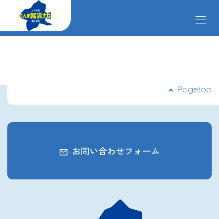
メ
ニ
ュ
ー
掲載企業
を
開
閉
す
イベント
Pagetop
る
インターンシップ
お問い合わせフォーム
クローズアップ企業
先輩社員の声