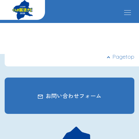
メ
ニ
ュ
ー
掲載企業
を
開
閉
す
イベント
Pagetop
る
インターンシップ
お問い合わせフォーム
クローズアップ企業
先輩社員の声