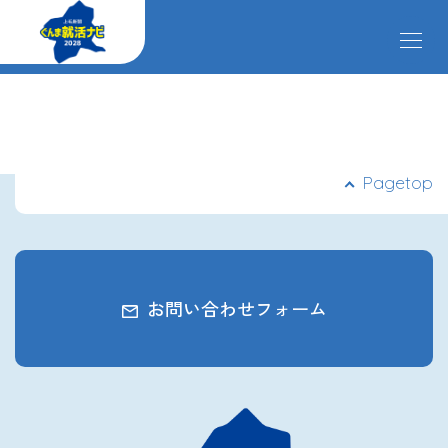
メ
ニ
ュ
ー
掲載企業
を
開
閉
す
イベント
Pagetop
る
インターンシップ
お問い合わせフォーム
クローズアップ企業
先輩社員の声