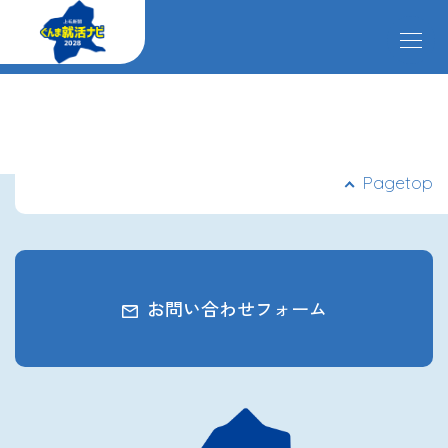
メ
ニ
ュ
ー
掲載企業
を
開
閉
す
イベント
Pagetop
る
インターンシップ
お問い合わせフォーム
クローズアップ企業
先輩社員の声