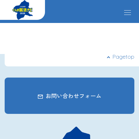
メ
ニ
ュ
ー
掲載企業
を
開
閉
す
イベント
Pagetop
る
インターンシップ
お問い合わせフォーム
クローズアップ企業
先輩社員の声