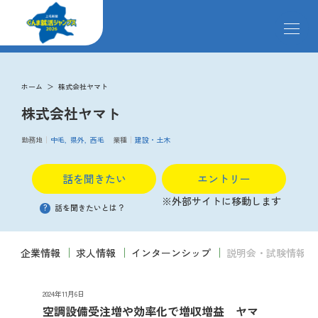
メ
ニ
ュ
ー
求人検索
を
ホーム
株式会社ヤマト
開
株式会社ヤマト
閉
す
掲載企業
る
勤務地
中毛
県外
西毛
業種
建設・土木
話を聞きたい
エントリー
イベント
※外部サイトに移動します
?
話を聞きたいとは？
説明会
企業情報
求人情報
インターンシップ
説明会・試験情報
クローズアップ企業
2024年11月6日
空調設備受注増や効率化で増収増益 ヤマ