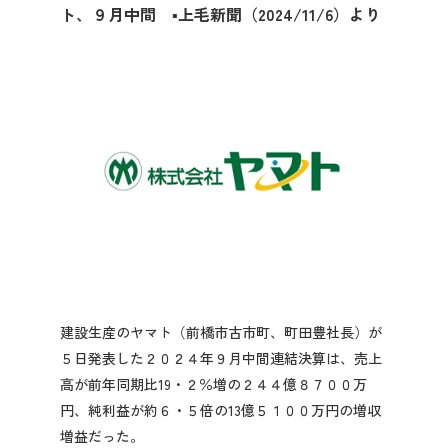
ト、９月中間 ▪上毛新聞（2024/11/6）より
先輩社員の声
2027年3月卒業予定の方
ぐんま就活ナビについて
会員登録
建設生産のヤマト（前橋市古市町、町田豊社長）が
ログイン
５日発表した２０２４年９月中間連結決算は、売上
高が前年同期比19・２％増の２４４億８７００万
円、純利益が約６・５倍の13億５１００万円の増収
増益だった。