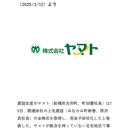
（2025/3/12）より
先輩社員の声
2027年3月卒業予定の方
ぐんま就活ナビについて
会員登録
ログイン
建設生産のヤマト（前橋市古市町、町田豊社長）は1
0日、関連会社の上毛建設（みなかみ町新巻、原沢
武社長）の全株式を取得し、完全子会社化したと発
表した。ヤマトが拠点を持っていない北毛地区で事