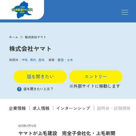
メ
ニ
ュ
ー
求人検索
を
ホーム
株式会社ヤマト
開
株式会社ヤマト
閉
す
掲載企業
る
勤務地
中毛
県外
西毛
業種
建設・土木
話を聞きたい
エントリー
イベント
※外部サイトに移動します
?
話を聞きたいとは？
説明会
企業情報
求人情報
インターンシップ
説明会・試験情報
クローズアップ企業
2025年3月12日
ヤマトが上毛建設 完全子会社化・上毛新聞