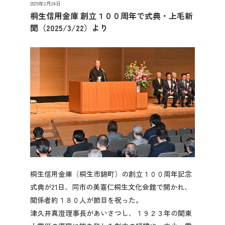
2025年3月24日
先輩社員の声
桐生信用金庫 創立１００周年で式典・上毛新
聞（2025/3/22）より
2027年3月卒業予定の方
ぐんま就活ナビについて
会員登録
桐生信用金庫（桐生市錦町）の創立１００周年記念
ログイン
式典が21日、同市の美喜仁桐生文化会館で開かれ、
関係者約１８０人が節目を祝った。
津久井真澄理事長があいさつし、１９２３年の関東