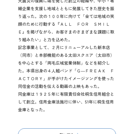
大震災の復興に端を発した創立の経緯や、中小・零
細企業を支援し地域とともに発展してきた歴史を振
り返った。次の１００年に向けて「全ては地域の笑
顔のために行動する『ＡＬＬ ＦＯＲ ＳＭＩＬ
Ｅ』を掲げながら、お客さまのさまざまな課題に取
り組みたい」と力を込めた。
記念事業として、２月にリニューアルした新本店
（同市）と本部機能のある太田スクエア（太田市）
を中心とする「両毛広域営業体制」などを紹介し
た。本県出身の４人組バンド「Ｇ―ＦＲＥＡＫ Ｆ
ＡＣＴＯＲＹ」が手がけたイメージソングを使った
同信金の活動を伝える動画の上映もあった。
同金庫は１９２５年に有限責任会社桐生信用組合と
して創立。信用金庫法施行に伴い、51年に桐生信用
金庫となった。