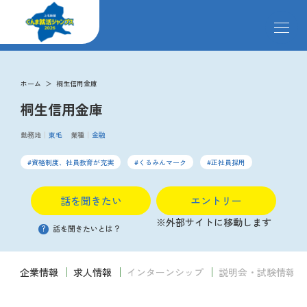
メ
ニ
ュ
ー
求人検索
を
ホーム
桐生信用金庫
開
桐生信用金庫
閉
す
掲載企業
る
勤務地
東毛
業種
金融
資格制度、社員教育が充実
くるみんマーク
正社員採用
イベント
話を聞きたい
エントリー
説明会
※外部サイトに移動します
?
話を聞きたいとは？
クローズアップ企業
企業情報
求人情報
インターンシップ
説明会・試験情報