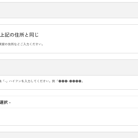
上記の住所と同じ
実家の住所などご入力ください。
角「-」ハイフンを入力してください。例「●●●ｰ●●●●」