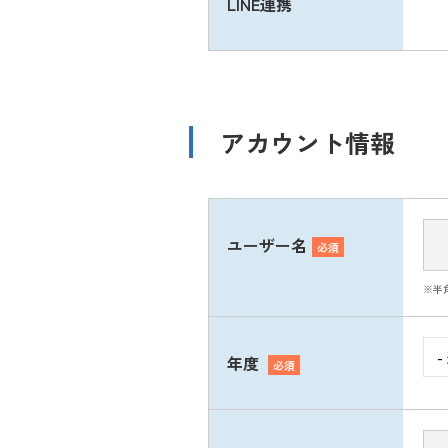
LINE連携
アカウント情報
ユーザー名
必須
※半
年度
必須