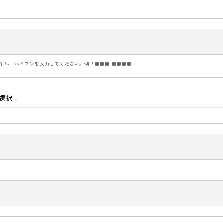
角「-」ハイフンを入力してください。例「●●●ｰ●●●●」