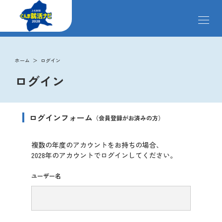
メ
ニ
ュ
ー
掲載企業
を
ホーム
ログイン
開
ログイン
閉
す
イベント
る
ログインフォーム
（会員登録がお済みの方）
インターンシップ
ロ
複数の年度のアカウントをお持ちの場合、
グ
2028年のアカウントでログインしてください。
クローズアップ企業
イ
ン
ユーザー名
先輩社員の声