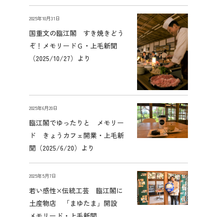
先輩社員の声
2025年10月31日
国重文の臨江閣 すき焼きどう
2027年3月卒業予定の方
ぞ！メモリードＧ・上毛新聞
（2025/10/27）より
ぐんま就活ナビについて
2025年6月20日
臨江閣でゆったりと メモリー
ド きょうカフェ開業・上毛新
会員登録
聞（2025/6/20）より
ログイン
2025年5月7日
若い感性×伝統工芸 臨江閣に
土産物店 「まゆたま」開設
メモリード・上毛新聞