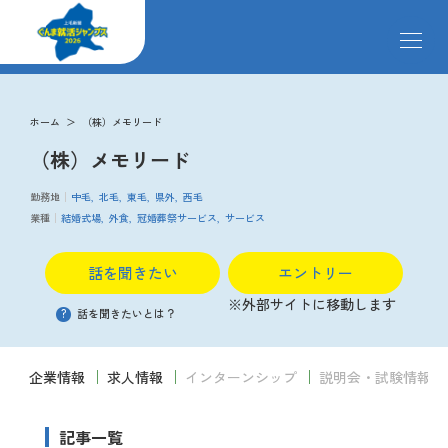
メ
ニ
ュ
ー
求人検索
を
ホーム
（株）メモリード
開
（株）メモリード
閉
す
掲載企業
る
勤務地
中毛
北毛
東毛
県外
西毛
業種
結婚式場
外食
冠婚葬祭サービス
サービス
イベント
話を聞きたい
エントリー
※外部サイトに移動します
?
話を聞きたいとは？
説明会
企業情報
求人情報
インターンシップ
説明会・試験情報
クローズアップ企業
記事一覧