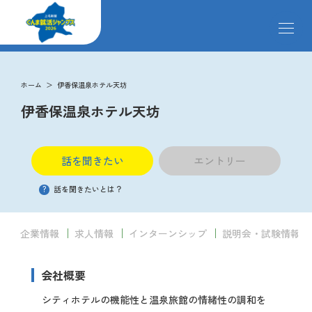
メ
ニ
ュ
ー
求人検索
を
ホーム
伊香保温泉ホテル天坊
開
伊香保温泉ホテル天坊
閉
す
掲載企業
る
話を聞きたい
エントリー
イベント
?
話を聞きたいとは？
説明会
企業情報
求人情報
インターンシップ
説明会・試験情報
会社概要
クローズアップ企業
シティホテルの機能性と温泉旅館の情緒性の調和を