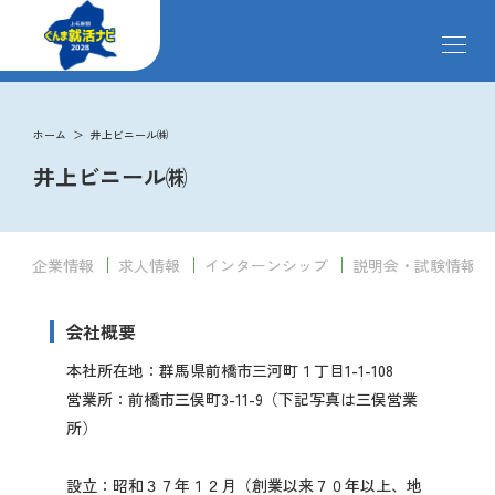
メ
ニ
ュ
ー
掲載企業
を
ホーム
井上ビニール㈱
開
井上ビニール㈱
閉
す
イベント
る
企業情報
求人情報
インターンシップ
説明会・試験情報
インターンシップ
会社概要
クローズアップ企業
本社所在地：群馬県前橋市三河町１丁目1-1-108
営業所：前橋市三俣町3-11-9（下記写真は三俣営業
所）
先輩社員の声
設立：昭和３７年１２月（創業以来７０年以上、地