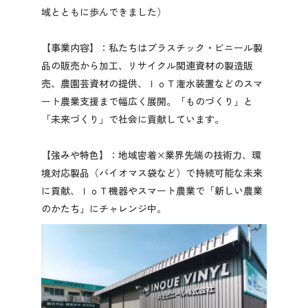
域とともに歩んできました）
2027年3月卒業予定の方
ぐんま就活ナビについて
【事業内容】：私たちはプラスチック・ビニール製
品の販売から加工、リサイクル関連資材の製造販
売、農園芸資材の提供、ＩｏＴ潅水装置などのスマ
ート農業支援まで幅広く展開。「ものづくり」と
「未来づくり」で社会に貢献しています。
会員登録
【強みや特色】：地域密着×業界先端の技術力、環
境対応製品（バイオマス袋など）で持続可能な未来
に貢献、ＩｏＴ機器やスマート農業で「新しい農業
ログイン
のかたち」にチャレンジ中。