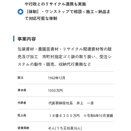
や行政とのリサイクル連携も実施
【体制】・ワンストップで相談～施工～納品ま
で対応可能な体制
事業内容
包装資材・農園芸資材・リサイクル関連資材等の販
売及び加工 市町村指定ゴミ袋の取り扱い、受注シ
ステムの製作・販売、収納代行業務など
設立
1962年12月
資本金
1000万円
代表者
代表取締役社長 井上 一彦
売上高
１８億８３００万円 ※令和6年10月実績
従業員数
41人(うち正社員36人)