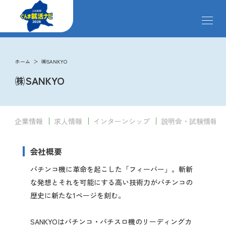
メ
ニ
ュ
ー
掲載企業
を
ホーム
㈱SANKYO
開
㈱SANKYO
閉
す
イベント
る
企業情報
求人情報
インターンシップ
説明会・試験情報
インターンシップ
会社概要
クローズアップ企業
パチンコ機に革命を起こした「フィーバー」。斬新
な発想とそれを可能にする高い技術力がパチンコの
歴史に新たな1ページを刻む。
先輩社員の声
SANKYOはパチンコ・パチスロ機のリーディングカ