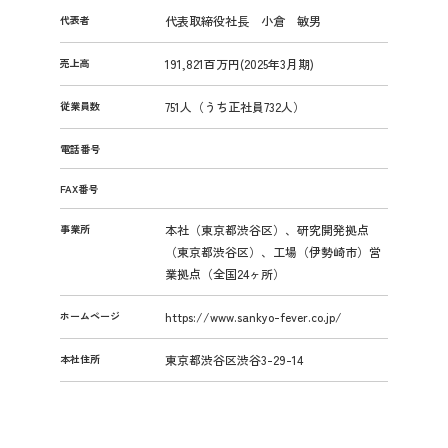
代表者
代表取締役社長 小倉 敏男
売上高
191,821百万円(2025年3月期)
従業員数
751人（うち正社員732人）
電話番号
FAX番号
事業所
本社（東京都渋谷区）、研究開発拠点
（東京都渋谷区）、工場（伊勢崎市）営
業拠点（全国24ヶ所）
ホームページ
https://www.sankyo-fever.co.jp/
本社住所
東京都渋谷区渋谷3-29-14