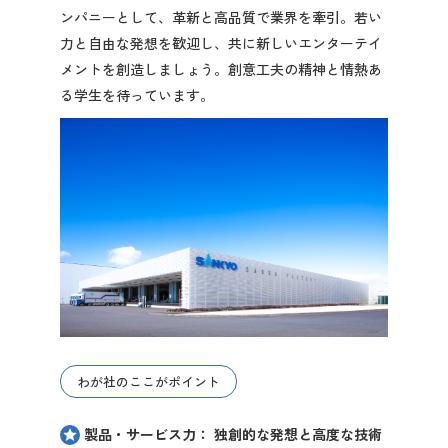
ンパニーとして、革新と高品質で業界を牽引。若い
2027年3月卒業予定の方
力と自由な発想を歓迎し、共に新しいエンターテイ
ぐんま就活ナビについて
メントを創造しましょう。創意工夫の精神と情熱あ
る学生を待っています。
会員登録
ログイン
わが社のここがポイント
製品・サービス力： 独創的な発想と高度な技術