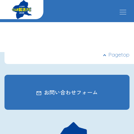
メ
ニ
ュ
ー
掲載企業
を
開
閉
す
イベント
Pagetop
る
インターンシップ
お問い合わせフォーム
クローズアップ企業
先輩社員の声