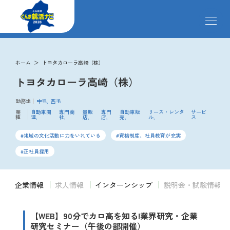
メ
ニ
ュ
ー
掲載企業
を
ホーム
トヨタカローラ高崎（株）
開
トヨタカローラ高崎（株）
閉
す
イベント
る
勤務地
中毛
西毛
業
自動車関
専門商
量販
専門
自動車販
リース・レンタ
サービ
種
連
社
店
店
売
ル
ス
インターンシップ
地域の文化活動に力をいれている
資格制度、社員教育が充実
正社員採用
クローズアップ企業
企業情報
求人情報
インターンシップ
説明会・試験情報
先輩社員の声
【WEB】90分でカロ高を知る!業界研究・企業
研究セミナー（午後の部開催）