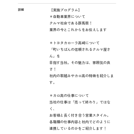
詳細
【実施プログラム】
＊自動車業界について
クルマ社会である群馬県！
業界の今とこれからをお伝えします
＊トヨタカローラ高崎について
「町いちばんの信頼されるクルマ屋さ
ん」を
目指す当社。その魅力は、雰囲気の良
さ！
社内の取組みやカロ高の特徴を紹介しま
す。
＊カロ高の仕事について
当社の仕事は「売って終わり」ではな
く、
お客様と長く付き合う営業スタイル。
各職種の仕事内容と社内でどのように
連携しているのかをご紹介します！