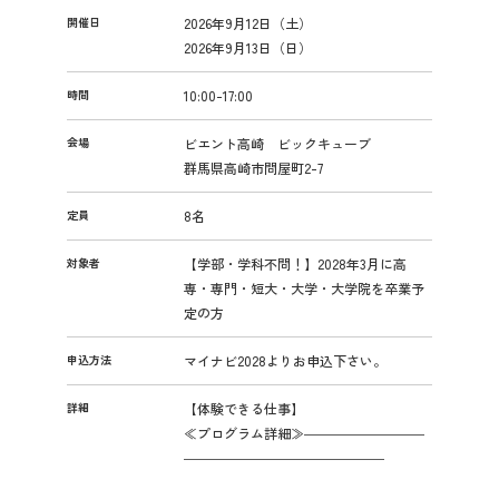
開催日
2026年9月12日（土）
2026年9月13日（日）
時間
10:00-17:00
会場
ビエント高崎 ビックキューブ
群馬県高崎市問屋町2-7
定員
8名
対象者
【学部・学科不問！】2028年3月に高
専・専門・短大・大学・大学院を卒業予
定の方
申込方法
マイナビ2028よりお申込下さい。
詳細
【体験できる仕事】
≪プログラム詳細≫―――――――――
―――――――――――――――