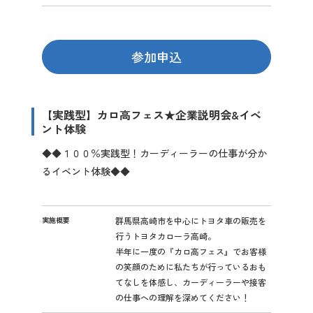
参加申込
【実践型】カロ高フェス★企業説明会&イベ
ント体験
イ
ン
◆◆１００％実践型！カーディーラーの仕事が分か
タ
るイベント体験◆◆
ー
ン
シ
ッ
実施概要
群馬県高崎市を中心にトヨタ車の販売を
プ
行うトヨタカローラ高崎。
詳
半年に一度の『カロ高フェス』でお客様
細
の笑顔のために私たちが行っているおも
てなしを体感し、カーディーラーや接客
の仕事への理解を深めてください！