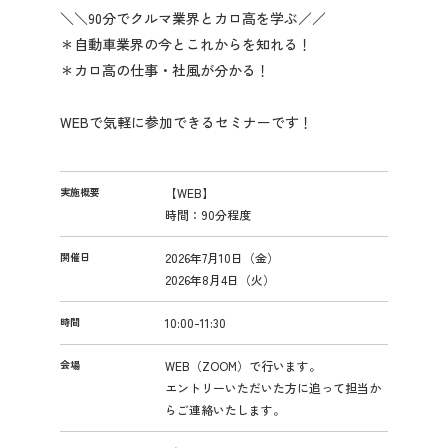
＼＼90分でクルマ業界とカロ高を学ぶ／／
＊自動車業界の今とこれからを知れる！
イ
＊カロ高の仕事・社風が分かる！
ン
タ
WEBで気軽に参加できるセミナーです！
ー
ン
シ
ッ
実施概要
【WEB】
プ
時間：90分程度
詳
細
開催日
2026年7月10日（金）
2026年8月4日（火）
時間
10:00-11:30
会場
WEB（ZOOM）で行います。
エントリーいただいた方に追って担当か
らご連絡いたします。