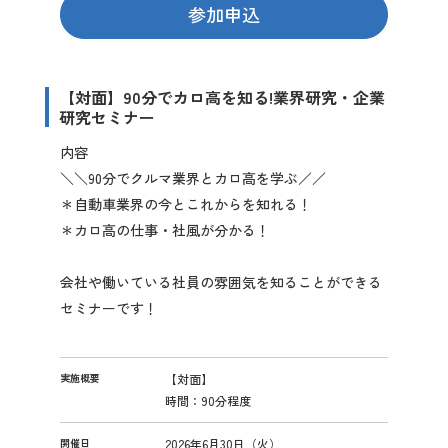
参加申込
【対面】90分でカロ高を知る!業界研究・企業
研究セミナー
内容
＼＼90分でクルマ業界とカロ高を学ぶ／／
＊自動車業界の今とこれからを知れる！
＊カロ高の仕事・社風が分かる！
イ
ン
会社や働いている社員の雰囲気を知ることができる
タ
セミナーです！
ー
ン
シ
ッ
実施概要
【対面】
プ
時間：90分程度
詳
細
開催日
2026年6月30日（火）