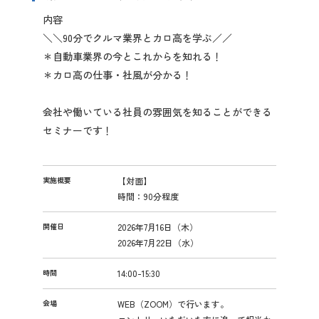
2027年3月卒業予定の方
内容
＼＼90分でクルマ業界とカロ高を学ぶ／／
ぐんま就活ナビについて
＊自動車業界の今とこれからを知れる！
＊カロ高の仕事・社風が分かる！
イ
ン
会社や働いている社員の雰囲気を知ることができる
タ
セミナーです！
ー
ン
会員登録
シ
ッ
実施概要
【対面】
プ
時間：90分程度
ログイン
詳
細
開催日
2026年7月16日（木）
2026年7月22日（水）
時間
14:00-15:30
会場
WEB（ZOOM）で行います。