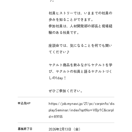
社員ヒストリーでは、いままでの社員の
歩みを知ることができます。
参加社員は、人材開発部の部長と現場経
験のある社員です。
座談会では、気になることを何でも聞い
てください♪
ヤクルト商品を飲みながらヤクルトを学
び、ヤクルトの社員と語るヤクルトづく
しの1day！
ぜひご参加ください。
申込先HP
https://job.mynavi.jp/27/pc/corpinfo/dis
playSeminar/index?optNo=VBjr1C&corpI
d=89155
募集終了日
2026年2月13日（金）