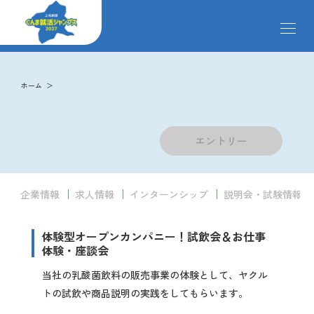
メ
ニ
ュ
ー
求人検索
を
ホーム
開
閉
す
掲載企業
る
エントリー
イベント
企業情報
求人情報
インターンシップ
説明会・試験情報
説明会
体験型オープンカンパニー！試飲会＆お仕事
体験・座談会
当社の乳酸菌飲料の販売事業の体験として、ヤクル
クローズアップ企業
トの試飲や商品説明の実践をしてもらいます。