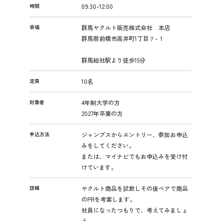
時間
09:30-12:00
会場
群馬ヤクルト販売株式会社 本店
群馬県前橋市高井町1丁目７-１
群馬総社駅より徒歩15分
定員
10名
対象者
4年制大学の方
2027年卒業の方
申込方法
ジャンプスからエントリー、参加お申込
みをしてください。
または、マイナビでもお申込みを受け付
けています。
詳細
ヤクルト商品を試飲しその後ペアで商品
のPRを考案します。
社員になったつもりで、考えてみましょ
う。