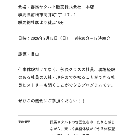
先輩社員の声
会場：群馬ヤクルト販売株式会社 本店
群馬県前橋市高井町1丁目７-１
群馬総社駅より徒歩15分
2028年3月卒業予定の方
日時：2026年2月15日（日） 9時30分～12時00分
ぐんま就活ナビについて
服装：自由
仕事体験だけでなく、部長クラスの社員、現場経験
のある社員の入社～現在までを知ることができる社
イ
員ヒストリーも聞くことができるプログラムです。
会員登録
ン
タ
ぜひこの機会にご参加ください！！
ー
ログイン
ン
シ
ッ
実施概要
群馬ヤクルトの雰囲気をゆったりと感じ
プ
ながら、楽しく業務体験ができる体験型
詳