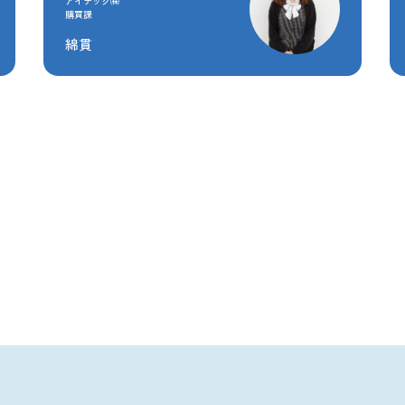
アイテック㈱
購買課
綿貫