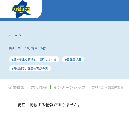
メ
ニ
ュ
ー
掲載企業
を
ホーム
開
閉
業種
サービス
電気・通信
す
イベント
る
既卒学生を積極的に採用している
正社員採用
資格制度、社員教育が充実
インターンシップ
企業情報
求人情報
インターンシップ
説明会・試験情報
クローズアップ企業
現在、掲載する情報がありません。
先輩社員の声