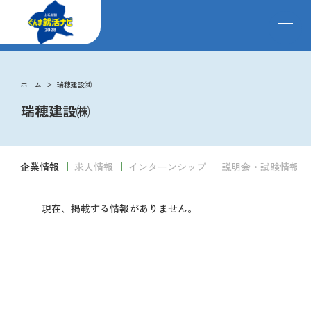
メ
ニ
ュ
ー
掲載企業
を
ホーム
瑞穂建設㈱
開
瑞穂建設㈱
閉
す
イベント
る
企業情報
求人情報
インターンシップ
説明会・試験情報
インターンシップ
現在、掲載する情報がありません。
クローズアップ企業
先輩社員の声