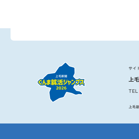
サイ
上
TEL
上毛新