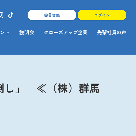
会員登録
ログイン
ント
説明会
クローズアップ企業
先輩社員の声
前倒し」 ≪（株）群馬