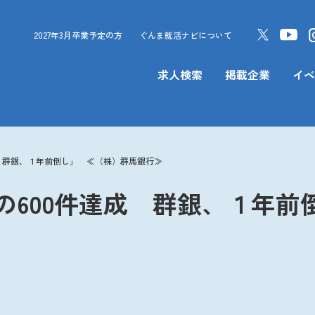
2027年3月卒業予定の方
ぐんま就活ナビについて
求人検索
掲載企業
イベ
成 群銀、１年前倒し」 ≪（株）群馬銀行≫
の600件達成 群銀、１年