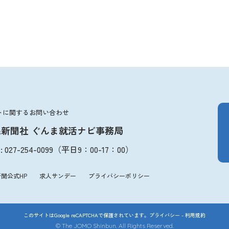
トに関するお問い合わせ
毛新聞社 ぐんま就活ナビ事務局
:
027-254-0099
（平日
9：00
-
17：00
）
聞公式HP
求人サンデー
プライバシーポリシー
このサイトはGoogle reCAPTCHAで保護されています。
プライバシー
-
利用規約
© The JOMO Shinbun. All Rights Reserved.