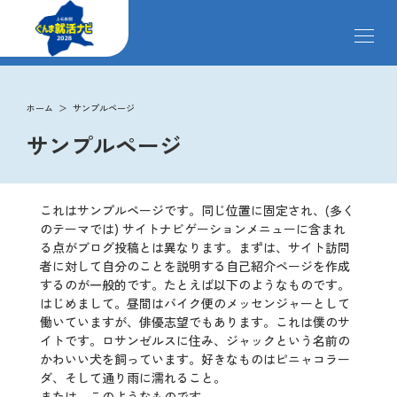
メ
ニ
ュ
ー
掲載企業
を
ホーム
サンプルページ
開
サンプルページ
閉
す
イベント
る
これはサンプルページです。同じ位置に固定され、(多く
インターンシップ
のテーマでは) サイトナビゲーションメニューに含まれ
る点がブログ投稿とは異なります。まずは、サイト訪問
者に対して自分のことを説明する自己紹介ページを作成
するのが一般的です。たとえば以下のようなものです。
クローズアップ企業
はじめまして。昼間はバイク便のメッセンジャーとして
働いていますが、俳優志望でもあります。これは僕のサ
イトです。ロサンゼルスに住み、ジャックという名前の
先輩社員の声
かわいい犬を飼っています。好きなものはピニャコラー
ダ、そして通り雨に濡れること。
または、このようなものです。