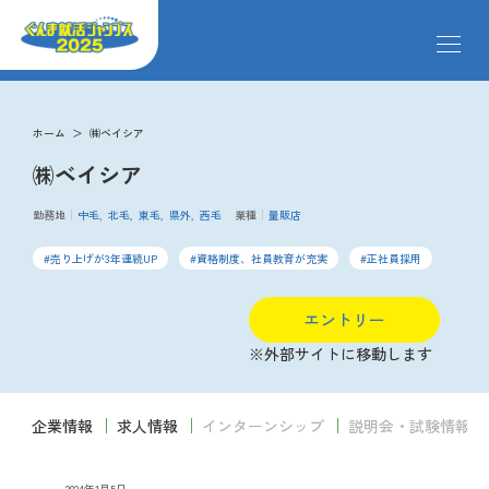
メ
ニ
ュ
ー
求人検索
を
ホーム
㈱ベイシア
開
㈱ベイシア
閉
す
掲載企業
る
勤務地
中毛
北毛
東毛
県外
西毛
業種
量販店
売り上げが3年連続UP
資格制度、社員教育が充実
正社員採用
イベント
エントリー
説明会
※外部サイトに移動します
企業情報
求人情報
インターンシップ
説明会・試験情報
クローズアップ企業
2024年1月5日