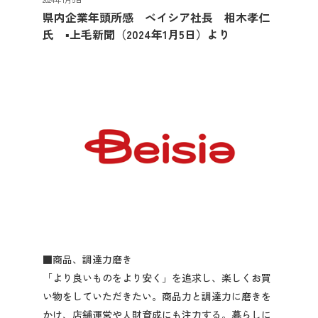
先輩社員の声
県内企業年頭所感 ベイシア社長 相木孝仁
氏 ▪上毛新聞（2024年1月5日）より
2027年3月卒業予定の方
ぐんま就活ナビについて
会員登録
ログイン
■商品、調達力磨き
「より良いものをより安く」を追求し、楽しくお買
い物をしていただきたい。商品力と調達力に磨きを
かけ、店舗運営や人財育成にも注力する。暮らしに