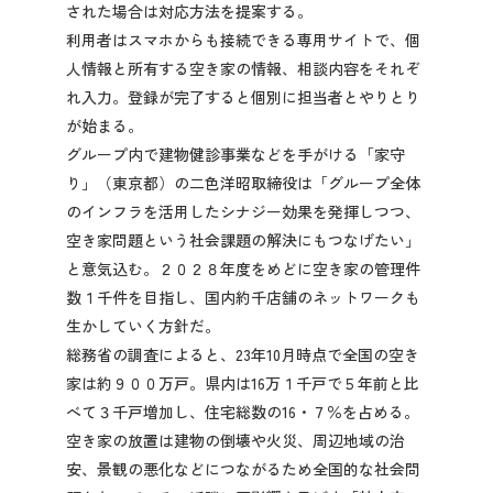
された場合は対応方法を提案する。
利用者はスマホからも接続できる専用サイトで、個
人情報と所有する空き家の情報、相談内容をそれぞ
れ入力。登録が完了すると個別に担当者とやりとり
が始まる。
グループ内で建物健診事業などを手がける「家守
り」（東京都）の二色洋昭取締役は「グループ全体
のインフラを活用したシナジー効果を発揮しつつ、
空き家問題という社会課題の解決にもつなげたい」
と意気込む。２０２８年度をめどに空き家の管理件
数１千件を目指し、国内約千店舗のネットワークも
生かしていく方針だ。
総務省の調査によると、23年10月時点で全国の空き
家は約９００万戸。県内は16万１千戸で５年前と比
べて３千戸増加し、住宅総数の16・７％を占める。
空き家の放置は建物の倒壊や火災、周辺地域の治
安、景観の悪化などにつながるため全国的な社会問