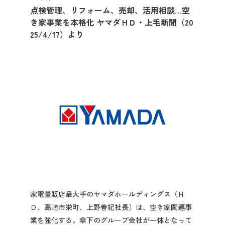
先輩社員の声
点検管理、リフォーム、売却、活用相談…空
き家事業を本格化 ヤマダＨＤ・上毛新聞（20
25/4/17）より
2027年3月卒業予定の方
ぐんま就活ナビについて
会員登録
ログイン
家電量販店最大手のヤマダホールディングス（Ｈ
Ｄ、高崎市栄町、上野善紀社長）は、空き家関連事
業を強化する。傘下のグループ会社が一体となって