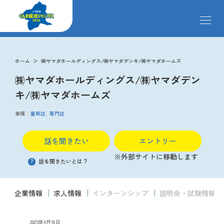
メ
ニ
ュ
ー
求人検索
を
ホーム
㈱ヤマダホールディングス/㈱ヤマダデンキ/㈱ヤマダホームズ
開
㈱ヤマダホールディングス/㈱ヤマダデン
閉
す
掲載企業
キ/㈱ヤマダホームズ
る
業種
量販店
専門店
イベント
話を聞きたい
エントリー
※外部サイトに移動します
説明会
?
話を聞きたいとは？
企業情報
求人情報
インターンシップ
説明会・試験情報
クローズアップ企業
2025年4月18日