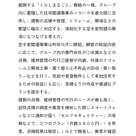
展開する「くらしまるごと」戦略の一環。グループ
内に蓄積した住宅関連事業のノウハウを最大限に活
用し、建物の点検や管理、リフォーム、解体などの
要望に幅広く対応する。深刻化する空き家問題の解
消にもつなげる考えだ。
空き家関連事業は昨年10月に開始。顧客の相談内容
に応じて、グループ内の専門会社が①水漏れなどの
点検、維持管理の代行②屋根や内装、外装のリフォ
ーム③解体工事・建て替え④不用品の回収・買い取
り―などを行う。売却や賃貸物件として有効活用す
るための相談にも応じ、見積もりの作成や最適なプ
ランを提示する。
建物の点検、維持管理の代行のニーズが最も高く、
訪問点検の頻度や異常を検知した際にスマートフォ
ンなどに通知が届く「セルフセキュリティー」の有
無などで、三つのプラン（月額４８００円～）を用
意。点検結果は毎回ＬＩＮＥで報告し、異常が確認