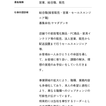
募集職種
営業、総合職、販売
仕事内容詳細
総合職(接客販売・営業・セールスエンジ
ニア職)
募集会社:ヤマダデンキ
店舗での家庭電化製品・PC商品・家具イ
ンテリア等の販売、法人営業、販売から
配送設置まで行うセールスエンジニア
等、
お客様お一人おひとりとの会話を通し
て、お客様に寄り添い、課題の解決、理
想の実現のお手伝いをしていただきま
す。
事業領域の拡大により、職種、業務内容
も多様化しており、本人の希望と適性に
より、異なる職種へのジョブチェンジの
可能性が広がっています。
将来的には当社を牽引するリーダーとし