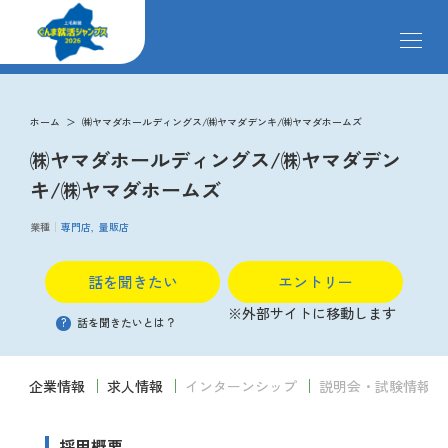
メ
ニ
ュ
ー
求人検索
を
ホーム
㈱ヤマダホールディングス/㈱ヤマダデンキ/㈱ヤマダホームズ
開
㈱ヤマダホールディングス/㈱ヤマダデン
閉
す
掲載企業
キ/㈱ヤマダホームズ
る
業種
専門店
量販店
イベント
話を聞きたい
エントリー
※外部サイトに移動します
説明会
?
話を聞きたいとは？
企業情報
求人情報
インターンシップ
説明会・試験情報
クローズアップ企業
採用概要