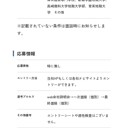
高崎商科大学短期大学部、育英短期大
学 その他
※記載されていない条件は面談時にお知らせしま
す。
応募情報
応募資格
特に無し
エントリー方法
当社HPもしくは各社ナビサイトよりエン
トリーができます。
選考プロセス
web会社説明会→一次面接（個別）→最
終面接（個別）
その他備考
エントリーシートや適性検査はございま
せん。