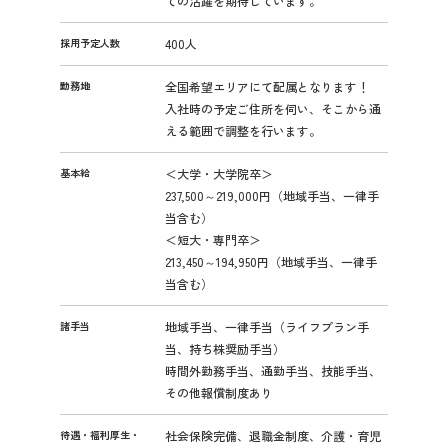
ての活躍を期待しています。
採用予定人数
400人
勤務地
全国希望エリアにて配属となります！
入社時の予定ご住所を伺い、そこから通
える範囲で調整を行います。
基本給
＜大学・大学院卒＞
237,500～219,000円（地域手当、一律手
当含む）
＜短大・専門卒＞
213,450～194,950円（地域手当、一律手
当含む）
諸手当
地域手当、一律手当（ライフプラン手
当、持ち株奨励手当）
時間外勤務手当、通勤手当、技能手当、
その他報償制度あり
待遇・福利厚生・
社会保険完備、退職金制度、介護・育児