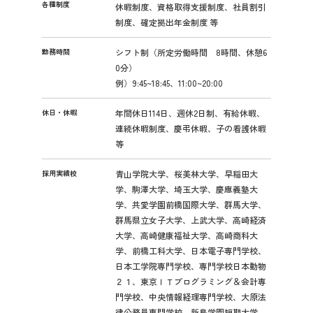
各種制度
休暇制度、資格取得支援制度、社員割引
制度、確定拠出年金制度 等
勤務時間
シフト制（所定労働時間 8時間、休憩6
0分）
例）9:45~18:45、11:00~20:00
休日・休暇
年間休日114日、週休2日制、有給休暇、
連続休暇制度、慶弔休暇、子の看護休暇
等
採用実績校
青山学院大学、桜美林大学、早稲田大
学、駒澤大学、埼玉大学、慶應義塾大
学、共愛学園前橋国際大学、群馬大学、
群馬県立女子大学、上武大学、高崎経済
大学、高崎健康福祉大学、高崎商科大
学、前橋工科大学、日本電子専門学校、
日本工学院専門学校、専門学校日本動物
２１、東京ＩＴプログラミング＆会計専
門学校、中央情報経理専門学校、大原法
律公務員専門学校、新島学園短期大学、