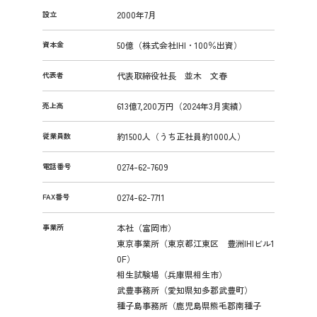
設立
2000年7月
資本金
50億（株式会社IHI・100％出資）
代表者
代表取締役社長 並木 文春
売上高
613億7,200万円（2024年3月実績）
従業員数
約1500人（うち正社員約1000人）
電話番号
0274-62-7609
FAX番号
0274-62-7711
事業所
本社（富岡市）
東京事業所（東京都江東区 豊洲IHIビル1
0F）
相生試験場（兵庫県相生市）
武豊事務所（愛知県知多郡武豊町）
種子島事務所（鹿児島県熊毛郡南種子