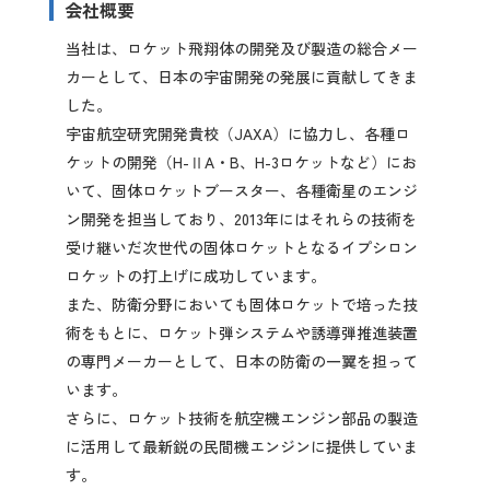
会社概要
先輩社員の声
当社は、ロケット飛翔体の開発及び製造の総合メー
カーとして、日本の宇宙開発の発展に貢献してきま
2027年3月卒業予定の方
した。
宇宙航空研究開発貴校（JAXA）に協力し、各種ロ
ぐんま就活ナビについて
ケットの開発（H-ⅡA・B、H-3ロケットなど）にお
いて、固体ロケットブースター、各種衛星のエンジ
ン開発を担当しており、2013年にはそれらの技術を
受け継いだ次世代の固体ロケットとなるイプシロン
ロケットの打上げに成功しています。
また、防衛分野においても固体ロケットで培った技
会員登録
術をもとに、ロケット弾システムや誘導弾推進装置
の専門メーカーとして、日本の防衛の一翼を担って
ログイン
います。
さらに、ロケット技術を航空機エンジン部品の製造
に活用して最新鋭の民間機エンジンに提供していま
す。