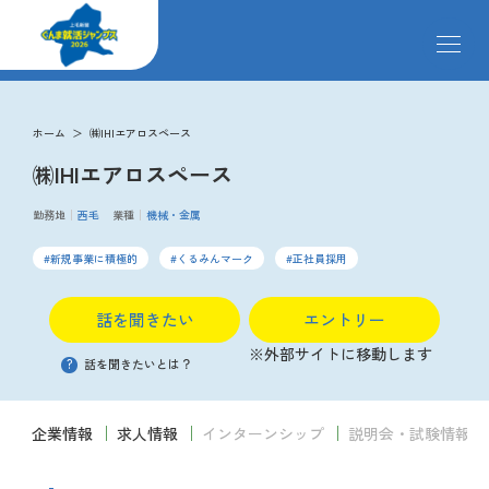
メ
ニ
ュ
ー
求人検索
を
ホーム
㈱IHIエアロスペース
開
㈱IHIエアロスペース
閉
す
掲載企業
る
勤務地
西毛
業種
機械・金属
新規事業に積極的
くるみんマーク
正社員採用
イベント
話を聞きたい
エントリー
説明会
※外部サイトに移動します
?
話を聞きたいとは？
クローズアップ企業
企業情報
求人情報
インターンシップ
説明会・試験情報