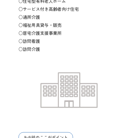
○住宅型有料老人ホーム
先輩社員の声
○サービス付き高齢者向け住宅
○通所介護
○福祉用具貸与・販売
2027年3月卒業予定の方
○居宅介護支援事業所
○訪問看護
ぐんま就活ナビについて
○訪問介護
会員登録
ログイン
わが社のここがポイント