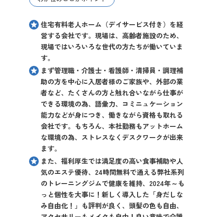
住宅有料老人ホーム（デイサービス付き）を経
営する会社です。現場は、高齢者施設のため、
現場ではいろいろな世代の方たちが働いていま
す。
まず管理職・介護士・看護師・清掃員・調理補
助の方を中心に入居者様のご家族や、外部の業
者など、たくさんの方と触れ合いながら仕事が
できる環境の為、語彙力、コミニュケーション
能力などが身につき、働きながら資格も取れる
会社です。もちろん、本社勤務もアットホーム
な環境の為、ストレスなくデスクワークが出来
ます。
また、福利厚生では満足度の高い食事補助や人
気のエステ優待、24時間無料で通える弊社系列
のトレーニングジムで健康を維持、2024年～も
っと個性を大事に！新しく導入した「身だしな
み自由化！」も評判が良く、頭髪の色も自由、
アクセサリーもメイクも自由！良い意味で介護