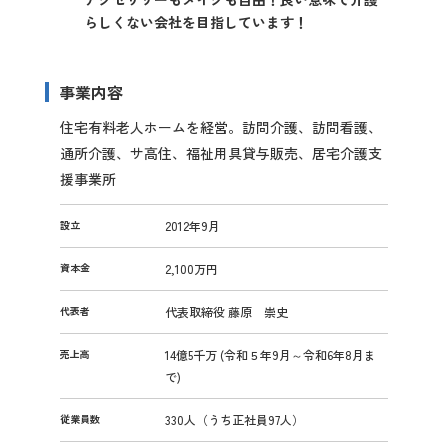
らしくない会社を目指しています！
事業内容
住宅有料老人ホームを経営。訪問介護、訪問看護、
通所介護、サ高住、福祉用具貸与販売、居宅介護支
援事業所
設立
2012年9月
資本金
2,100万円
代表者
代表取締役 藤原 崇史
売上高
14億5千万 (令和５年9月～令和6年8月ま
で)
従業員数
330人（うち正社員97人）