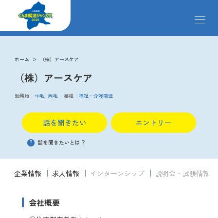
メ
ニ
ュ
ー
求人検索
を
ホーム
（株）アースケア
開
（株）アースケア
閉
す
掲載企業
る
勤務地
中毛
西毛
業種
福祉・介護関連
話を聞きたい
エントリー
イベント
?
話を聞きたいとは？
説明会
企業情報
求人情報
インターンシップ
説明会・試験情報
クローズアップ企業
会社概要