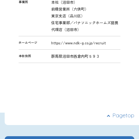
事業所
本社（沼田市）
前橋営業所（六供町）
東京支店（品川区）
住宅事業部／パナソニックホームズ提携
代理店（沼田市）
ホームページ
https://www.ndk-g.co.jp/recruit
本社住所
群馬県沼田市西倉内町５９３
Pagetop