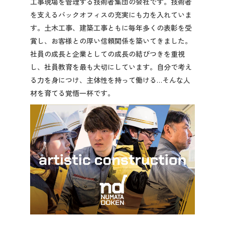
工事現場を管理する技術者集団の会社です。技術者
先輩社員の声
を支えるバックオフィスの充実にも力を入れていま
す。土木工事、建築工事ともに毎年多くの表彰を受
賞し、お客様との厚い信頼関係を築いてきました。
2028年3月卒業予定の方
社員の成長と企業としての成長の結びつきを重視
し、社員教育を最も大切にしています。自分で考え
ぐんま就活ナビについて
る力を身につけ、主体性を持って働ける…そんな人
材を育てる覚悟一杯です。
会員登録
ログイン