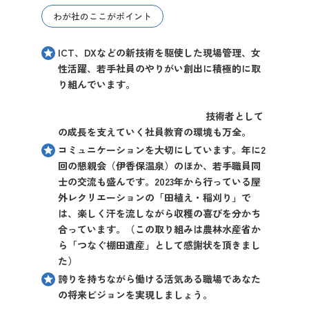
わが社のここがポイント
ICT、DXなどの新技術を駆使した現場管理、女
性活躍、若手社員のやりがい創出に積極的に取
り組んでいます。
技術者として
の成長を支えていく社員教育の環境も万全。
コミュニケーションを大切にしています。年に2
回の懇親会（伊香保温泉）のほか、若手職員同
士の交流も盛んです。2023年から行っている屋
外レクリエーションの「田植え・稲刈り」で
は、楽しく汗を流しながら収穫の喜びを分かち
合っています。（この取り組みは農林水産省か
ら「つなぐ棚田遺産」として感謝状を頂きまし
た）
誇りを持ちながら働ける活気ある職場であなた
の将来ビジョンを実現しましょう。