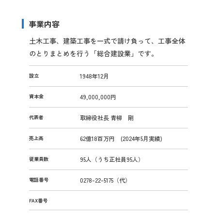
事業内容
土木工事、建築工事を一式で請け負って、工事全体
のとりまとめを行う「総合建設業」です。
設立
1948年12月
資本金
49,000,000円
代表者
取締役社長 青柳 剛
売上高
62億18百万円 (2024年5月実績)
従業員数
95人（うち正社員95人）
電話番号
0278-22-5175（代）
FAX番号