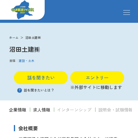
メ
ニ
ュ
ー
求人検索
を
ホーム
沼田土建㈱
開
沼田土建㈱
閉
す
掲載企業
る
業種
建設・土木
話を聞きたい
エントリー
イベント
※外部サイトに移動します
?
話を聞きたいとは？
説明会
企業情報
求人情報
インターンシップ
説明会・試験情報
クローズアップ企業
会社概要