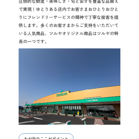
圧倒的な鮮度・美味しさ・旬と安さを豊富な品揃え
先輩社員の声
で実現！ゆとりある店内でお客さまおひとりおひと
りにフレンドリーサービスの精神で丁寧な接客を提
供します。多くのお客さまからご支持をいただいて
2028年3月卒業予定の方
いる人気商品、ツルヤオリジナル商品はツルヤの特
長の一つです。
ぐんま就活ナビについて
会員登録
ログイン
わが社のここがポイント