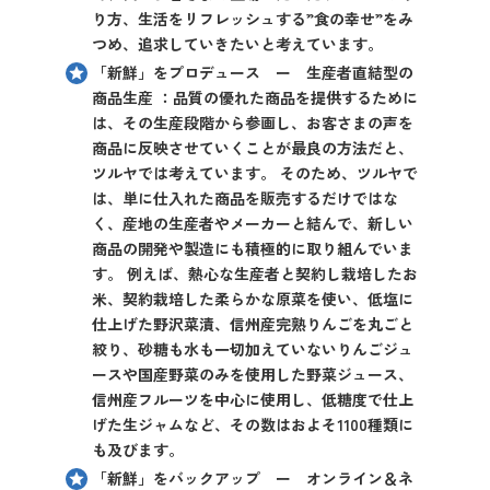
り方、生活をリフレッシュする”食の幸せ”をみ
つめ、追求していきたいと考えています。
「新鮮」をプロデュース ー 生産者直結型の
商品生産 ：品質の優れた商品を提供するために
は、その生産段階から参画し、お客さまの声を
商品に反映させていくことが最良の方法だと、
ツルヤでは考えています。 そのため、ツルヤで
は、単に仕入れた商品を販売するだけではな
く、産地の生産者やメーカーと結んで、新しい
商品の開発や製造にも積極的に取り組んでいま
す。 例えば、熱心な生産者と契約し栽培したお
米、契約栽培した柔らかな原菜を使い、低塩に
仕上げた野沢菜漬、信州産完熟りんごを丸ごと
絞り、砂糖も水も一切加えていないりんごジュ
ースや国産野菜のみを使用した野菜ジュース、
信州産フルーツを中心に使用し、低糖度で仕上
げた生ジャムなど、その数はおよそ1100種類に
も及びます。
「新鮮」をバックアップ ー オンライン＆ネ