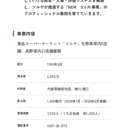
していける教育・人事・評価システムを構築
し、ツルヤが推進する「NEW S.S.M.事業」の
プロフェッショナル集団を育てていきます。
事業内容
食品スーパーマーケット「ツルヤ」を群馬県内5店
舗、長野県内37店舗展開
設立
1950年6月
資本金
5,000万
代表者
代表取締役社長 掛川 健三
売上高
1,540億円（2024年7月～2025年6月実績）
従業員数
7,000人（うち正社員 約1,000人）
電話番号
0267-26-2113