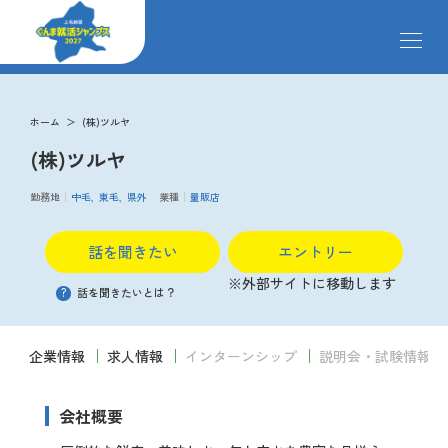
メ
ニ
ュ
ー
求人検索
を
ホーム
(株)ツルヤ
開
(株)ツルヤ
閉
す
掲載企業
る
勤務地
中毛
東毛
県外
業種
量販店
話を聞きたい
エントリー
イベント
※外部サイトに移動します
?
話を聞きたいとは？
説明会
企業情報
求人情報
インターンシップ
説明会・試験情報
クローズアップ企業
会社概要