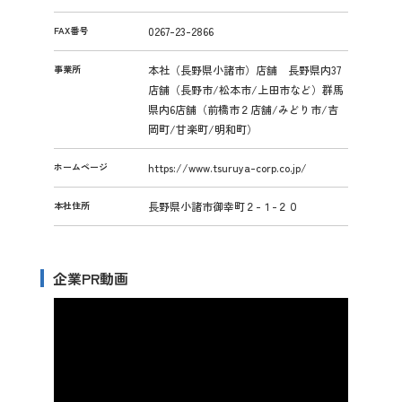
FAX番号
0267-23-2866
事業所
本社（長野県小諸市）店舗 長野県内37
店舗（長野市/松本市/上田市など）群馬
県内6店舗（前橋市２店舗/みどり市/吉
岡町/甘楽町/明和町）
ホームページ
https://www.tsuruya-corp.co.jp/
本社住所
長野県小諸市御幸町２-１-２０
企業PR動画