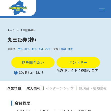
メ
ニ
ュ
ー
求人検索
を
ホーム
丸三証券(株)
開
丸三証券(株)
閉
す
掲載企業
る
勤務地
中毛
北毛
東毛
県外
西毛
業種
金融
証券
話を聞きたい
エントリー
イベント
※外部サイトに移動します
?
話を聞きたいとは？
説明会
企業情報
求人情報
インターンシップ
説明会・試験情報
クローズアップ企業
会社概要