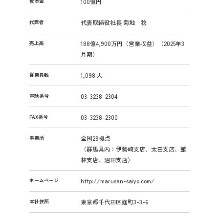
資本金
100億円
代表者
代表取締役社長 菊地 稔
売上高
188億4,900万円（営業収益）（2025年3
月期）
従業員数
1,098 人
電話番号
03-3238-2304
FAX番号
03-3238-2300
事業所
全国29拠点
（群馬県内：伊勢崎支店、太田支店、館
林支店、沼田支店）
ホームページ
http://marusan-saiyo.com/
本社住所
東京都千代田区麹町3-3-6