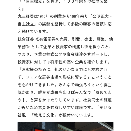
『「自主独立」を貫き、１００年余りの社歴を築
先輩社員の声
く』
丸三証券は1910年の創業から100年余り「公明正大・
自主独立」の姿勢を堅持して多数の顧客の信頼に応
2028年3月卒業予定の方
え続けています。
総合証券 ≪有価証券の売買、引受、売出、募集、他
ぐんま就活ナビについて
業務≫ として企業と投資家の橋渡し役を担うこと、
つまり、企業の株式公開や資金調達をサポートし、
投資家に対しては将来性の高い企業を紹介します。
「お客様のために、他のいかなる力にも左右され
ず、フェアな証券市場の形成に資する」ということ
会員登録
を心がけてきました。みんなで頑張ろうという雰囲
気があり、誰かが成果を出せばみんなで「おめでと
う！」と声をかけたりしています。社員同士の距離
ログイン
が近いため意見を共有しやすい環境です。「聞ける
社風」「教える文化」が根付いています。