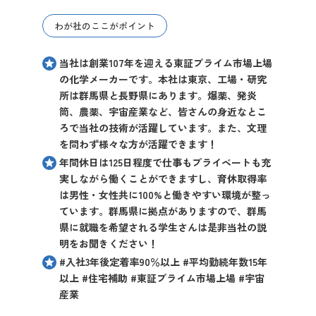
わが社のここがポイント
当社は創業107年を迎える東証プライム市場上場
の化学メーカーです。本社は東京、工場・研究
所は群馬県と長野県にあります。爆薬、発炎
筒、農薬、宇宙産業など、皆さんの身近なとこ
ろで当社の技術が活躍しています。また、文理
を問わず様々な方が活躍できます！
年間休日は125日程度で仕事もプライベートも充
実しながら働くことができますし、育休取得率
は男性・女性共に100%と働きやすい環境が整っ
ています。群馬県に拠点がありますので、群馬
県に就職を希望される学生さんは是非当社の説
明をお聞きください！
#入社3年後定着率90％以上 #平均勤続年数15年
以上 #住宅補助 #東証プライム市場上場 #宇宙
産業