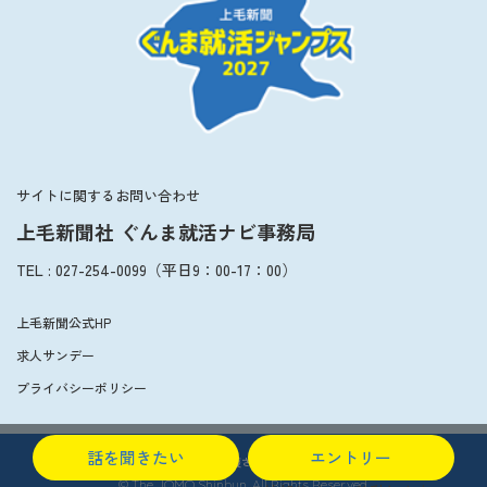
サイトに関するお問い合わせ
上毛新聞社 ぐんま就活ナビ事務局
TEL
:
027-254-0099
（平日
9：00
-
17：00
）
上毛新聞公式HP
求人サンデー
プライバシーポリシー
話を聞きたい
エントリー
このサイトはGoogle reCAPTCHAで保護されています。
プライバシー
-
利用規約
© The JOMO Shinbun. All Rights Reserved.