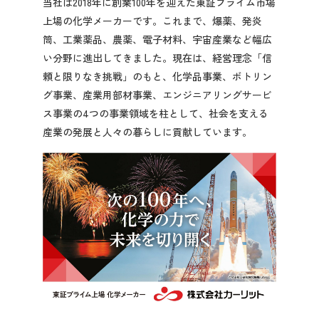
当社は2018年に創業100年を迎えた東証プライム市場
先輩社員の声
上場の化学メーカーです。これまで、爆薬、発炎
筒、工業薬品、農薬、電子材料、宇宙産業など幅広
い分野に進出してきました。現在は、経営理念「信
2028年3月卒業予定の方
頼と限りなき挑戦」のもと、化学品事業、ボトリン
グ事業、産業用部材事業、エンジニアリングサービ
ぐんま就活ナビについて
ス事業の4つの事業領域を柱として、社会を支える
産業の発展と人々の暮らしに貢献しています。
会員登録
ログイン