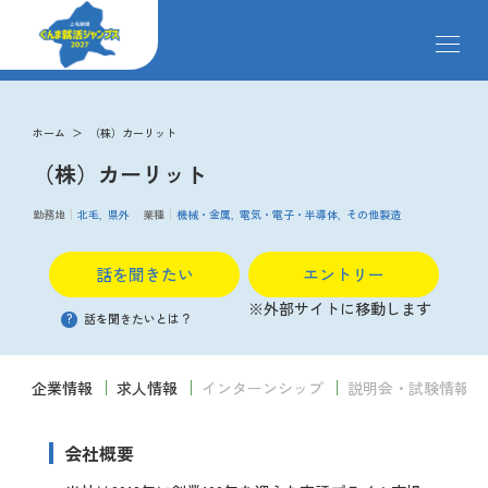
メ
ニ
ュ
ー
求人検索
を
ホーム
（株）カーリット
開
（株）カーリット
閉
す
掲載企業
る
勤務地
北毛
県外
業種
機械・金属
電気・電子・半導体
その他製造
話を聞きたい
エントリー
イベント
※外部サイトに移動します
?
話を聞きたいとは？
説明会
企業情報
求人情報
インターンシップ
説明会・試験情報
クローズアップ企業
会社概要