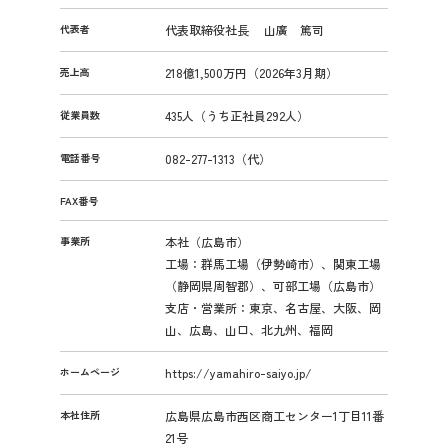
代表者
代表取締役社長 山廣 篤司
売上高
218億1,500万円（2026年3月期）
従業員数
435人（うち正社員292人）
電話番号
082-277-1313（代）
FAX番号
事業所
本社（広島市）
工場：群馬工場（伊勢崎市）、関東工場
（静岡県周智郡）、可部工場（広島市）
支店・営業所：東京、名古屋、大阪、岡
山、広島、山口、北九州、福岡
ホームページ
https://yamahiro-saiyo.jp/
本社住所
広島県広島市西区商工センター1丁目11番
21号