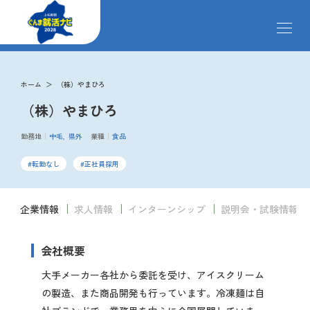
メ
ニ
ュ
ー
掲載企業
を
ホーム
（株）やまひろ
開
（株）やまひろ
閉
す
イベント
る
勤務地
中毛
県外
業種
食品
転勤なし
正社員採用
インターンシップ
企業情報
求人情報
インターンシップ
説明会・試験情報
クローズアップ企業
会社概要
先輩社員の声
大手メーカー各社から委託を受け、アイスクリーム
の製造、また商品開発も行っています。冷凍麺は自