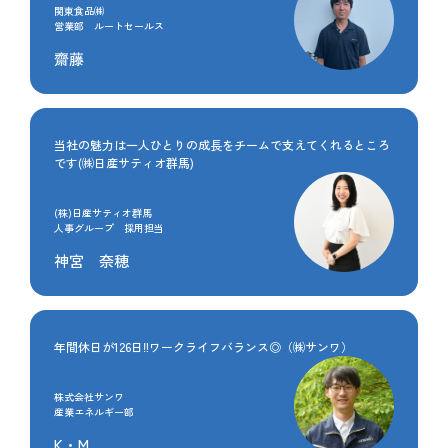
関東食品㈱
営業部 ルートセールス
齋藤
当社の魅力は一人ひとりの成長をチームで支えてくれるところ
です(㈱日産サティオ群馬)
(株)日産サティオ群馬
人事グループ 採用担当
神宮 奈穂
年間休日が126日‼ワークライフバランス◎（㈱サンワ）
株式会社サンワ
産業エネルギー部
K・M