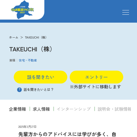
メ
ニ
ュ
ー
求人検索
を
ホーム
TAKEUCHI（株）
開
TAKEUCHI（株）
閉
す
掲載企業
る
業種
住宅・不動産
話を聞きたい
エントリー
イベント
※外部サイトに移動します
?
話を聞きたいとは？
説明会
企業情報
求人情報
インターンシップ
説明会・試験情報
クローズアップ企業
2025年3月27日
先輩方からのアドバイスには学びが多く、自