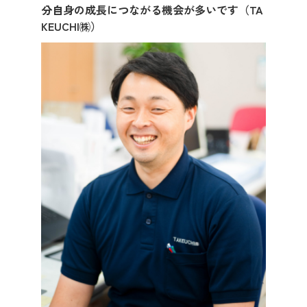
分自身の成長につながる機会が多いです（TA
先輩社員の声
KEUCHI㈱）
2028年3月卒業予定の方
ぐんま就活ナビについて
会員登録
ログイン