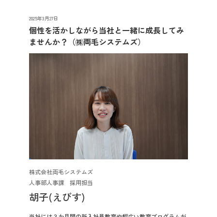
先輩社員の声
2025年3月27日
個性を活かしながら当社と一緒に成長してみ
ませんか？（㈱両毛システムズ）
2028年3月卒業予定の方
ぐんま就活ナビについて
会員登録
ログイン
株式会社両毛システムズ
人事部人事課 採用担当
胡子(えびす)
当社には３か月間の新入社員教育や幅広い教育プログラムが