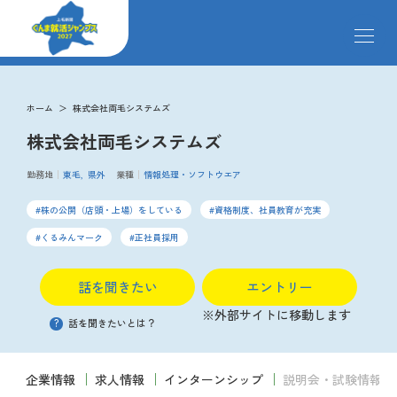
メ
ニ
ュ
ー
求人検索
を
ホーム
株式会社両毛システムズ
開
株式会社両毛システムズ
閉
す
掲載企業
る
勤務地
東毛
県外
業種
情報処理・ソフトウエア
株の公開（店頭・上場）をしている
資格制度、社員教育が充実
イベント
くるみんマーク
正社員採用
説明会
話を聞きたい
エントリー
※外部サイトに移動します
?
話を聞きたいとは？
クローズアップ企業
企業情報
求人情報
インターンシップ
説明会・試験情報