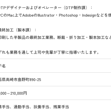
DTPデザイナーおよびオペレーター（DTP制作課）：
のMac上でAdobeのIllustrator・Photoshop・Indesig
最終加工（製本課）：
刷した半製品の最終加工業務。断裁・折り加工・製本加工な
ずれも業務を通して上司や先輩が丁寧に指導いたします。
干名
馬県高崎市島野町890-25
,000～210,000円
務手当、通勤手当、扶養手当、残業手当