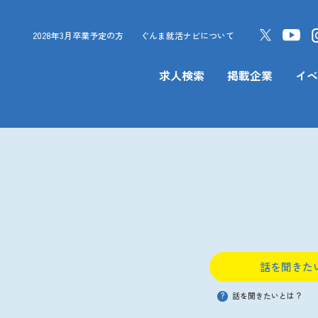
2028年3月卒業予定の方
ぐんま就活ナビについて
求人検索
掲載企業
イベ
話を聞きた
?
話を聞きたいとは？