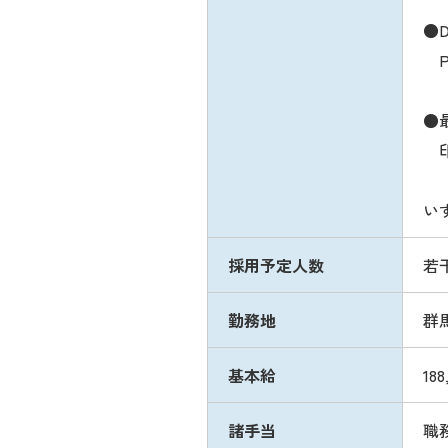
●
PC
●
印
い
採用予定人数
若
勤務地
群
基本給
188
諸手当
職