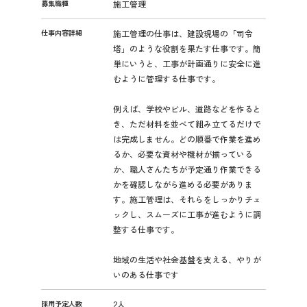
募集職種
施工管理
仕事内容詳細
施工管理の仕事は、建設現場の「司令
塔」のような役割を果たす仕事です。簡
単にいうと、工事が計画通りに安全に進
むように管理する仕事です。
例えば、学校やビル、道路などを作ると
き、ただ材料を並べて組み立てるだけで
は完成しません。どの順番で作業を進め
るか、必要な資材や機材が揃っている
か、職人さんたちが予定通り作業できる
かを確認しながら進める必要がありま
す。施工管理は、それらをしっかりチェ
ックし、スムーズに工事が進むように調
整する仕事です。
地域の生活や社会基盤を支える、やりが
いのある仕事です
採用予定人数
2人