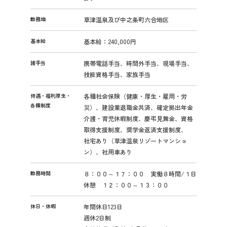
勤務地
草津温泉及び中之条町六合地区
基本給
基本給：240,000円
諸手当
携帯電話手当、時間外手当、現場手当、
技能資格手当、家族手当
待遇・福利厚生・
各種社会保険（健康・厚生・雇用・労
各種制度
災）、建設業退職金共済、確定拠出年金
介護・育児休暇制度、慶弔見舞金、資格
取得支援制度、奨学金返済支援制度、
社宅あり（草津温泉リゾートマンショ
ン）、社用車あり
勤務時間
８：００～１７：００ 実働８時間/１日
休憩 １２：００～１３：００
休日・休暇
年間休日123日
週休2日制