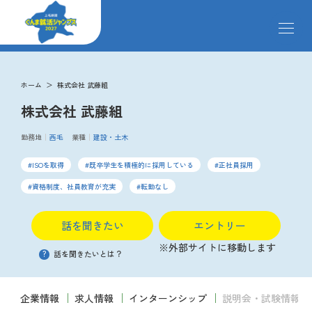
メ
ニ
ュ
ー
求人検索
を
ホーム
株式会社 武藤組
開
株式会社 武藤組
閉
す
掲載企業
る
勤務地
西毛
業種
建設・土木
ISOを取得
既卒学生を積極的に採用している
正社員採用
イベント
資格制度、社員教育が充実
転勤なし
説明会
話を聞きたい
エントリー
※外部サイトに移動します
?
話を聞きたいとは？
クローズアップ企業
企業情報
求人情報
インターンシップ
説明会・試験情報