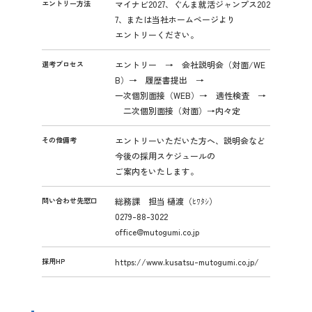
エントリー方法
マイナビ2027、ぐんま就活ジャンプス202
7、または当社ホームページより
エントリーください。
選考プロセス
エントリー → 会社説明会（対面/WE
B）→ 履歴書提出 →
一次個別面接（WEB）→ 適性検査 →
二次個別面接（対面）→内々定
その他備考
エントリーいただいた方へ、説明会など
今後の採用スケジュールの
ご案内をいたします。
問い合わせ先窓口
総務課 担当 樋渡（ﾋﾜﾀｼ）
0279-88-3022
office@mutogumi.co.jp
採用HP
https://www.kusatsu-mutogumi.co.jp/