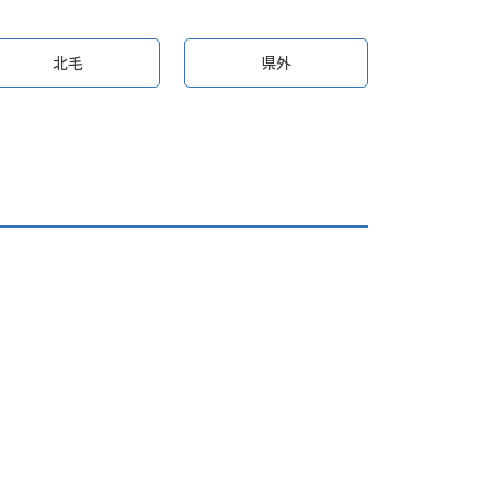
北毛
県外
ペ
ー
ジ
ナ
ビ
ゲ
ー
シ
ペ
ョ
ー
ン
ジ
ナ
ビ
ゲ