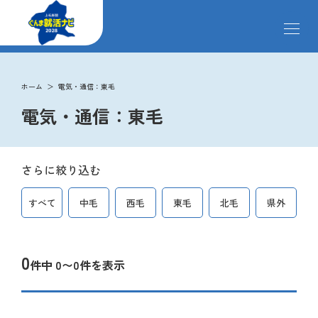
メ
ニ
ュ
ー
掲載企業
を
ホーム
電気・通信：東毛
開
電気・通信：東毛
閉
す
イベント
る
さらに絞り込む
インターンシップ
すべて
中毛
西毛
東毛
北毛
県外
クローズアップ企業
0
件中 0〜0件を表示
先輩社員の声
ペ
ー
ジ