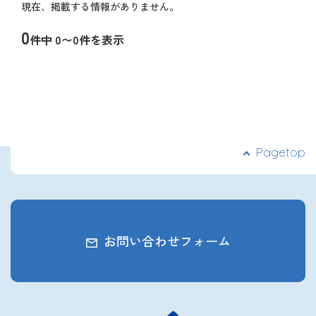
現在、掲載する情報がありません。
ナ
2027年3月卒業予定の方
ビ
0
件中 0〜0件を表示
ゲ
ぐんま就活ナビについて
ー
ペ
シ
ー
ョ
ジ
ン
ナ
ビ
ゲ
ー
会員登録
Pagetop
シ
ョ
ン
ログイン
お問い合わせフォーム