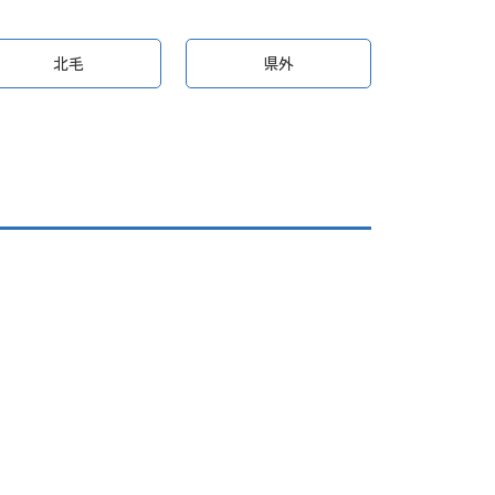
北毛
県外
ペ
ー
ジ
ナ
ビ
ゲ
ー
シ
ペ
ョ
ー
ン
ジ
ナ
ビ
ゲ