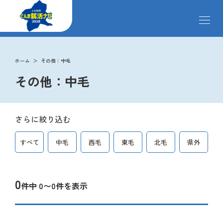
メ
ニ
ュ
ー
掲載企業
を
ホーム
その他：中毛
開
その他：中毛
閉
す
イベント
る
さらに絞り込む
インターンシップ
すべて
中毛
西毛
東毛
北毛
県外
クローズアップ企業
0
件中 0〜0件を表示
先輩社員の声
ペ
ー
ジ