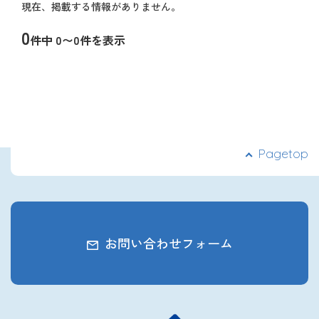
現在、掲載する情報がありません。
ナ
2027年3月卒業予定の方
ビ
0
件中 0〜0件を表示
ゲ
ぐんま就活ナビについて
ー
ペ
シ
ー
ョ
ジ
ン
ナ
ビ
ゲ
ー
会員登録
Pagetop
シ
ョ
ン
ログイン
お問い合わせフォーム