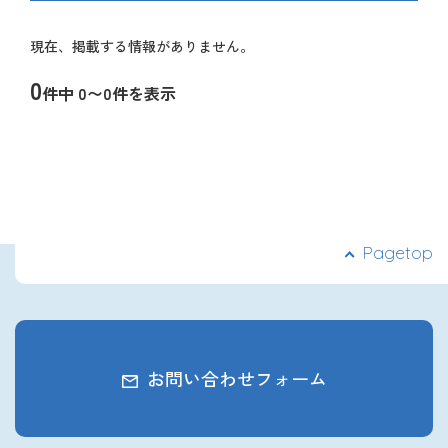
ー
2027年3月卒業予定の方
ジ
現在、掲載する情報がありません。
ナ
ぐんま就活ナビについて
ビ
0
件中 0〜0件を表示
ゲ
ー
ペ
シ
ー
ョ
ジ
ン
ナ
ビ
会員登録
ゲ
ー
Pagetop
シ
ログイン
ョ
ン
お問い合わせフォーム