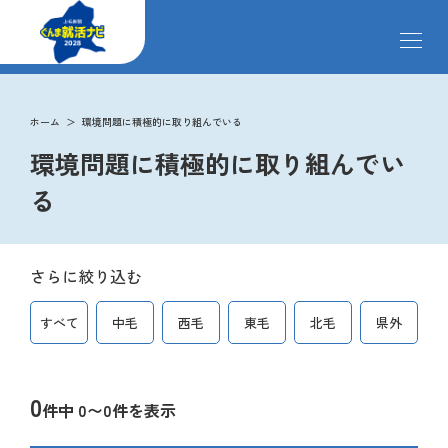
メ
ニ
ュ
ー
掲載企業
を
ホーム
環境問題に積極的に取り組んでいる
開
環境問題に積極的に取り組んでい
閉
す
イベント
る
る
インターンシップ
さらに絞り込む
すべて
クローズアップ企業
中毛
西毛
東毛
北毛
県外
先輩社員の声
0
件中 0〜0件を表示
ペ