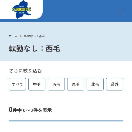
メ
ニ
ュ
ー
掲載企業
を
ホーム
転勤なし：西毛
開
転勤なし：西毛
閉
す
イベント
る
さらに絞り込む
インターンシップ
すべて
中毛
西毛
東毛
北毛
県外
クローズアップ企業
0
件中 0〜0件を表示
先輩社員の声
ペ
ー
ジ