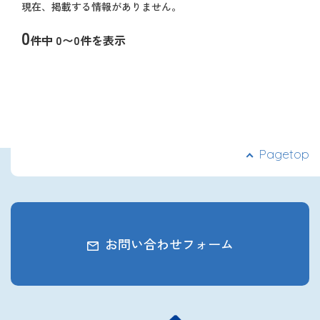
現在、掲載する情報がありません。
ナ
2027年3月卒業予定の方
ビ
0
件中 0〜0件を表示
ゲ
ぐんま就活ナビについて
ー
ペ
シ
ー
ョ
ジ
ン
ナ
ビ
ゲ
ー
会員登録
Pagetop
シ
ョ
ン
ログイン
お問い合わせフォーム